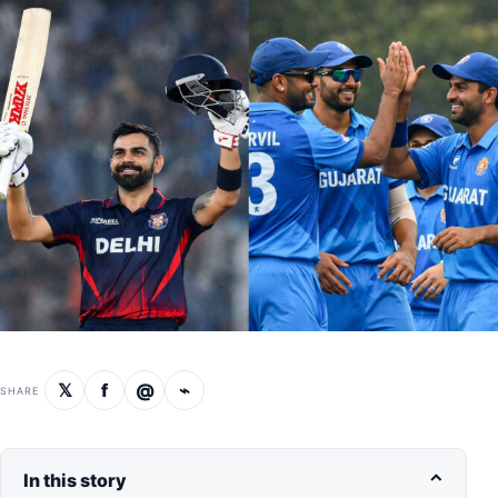
𝕏
f
@
⌁
SHARE
In this story
⌃