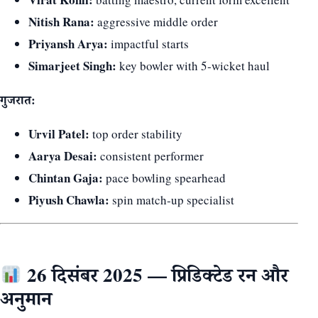
Nitish Rana:
aggressive middle order
Priyansh Arya:
impactful starts
Simarjeet Singh:
key bowler with 5‑wicket haul
गुजरात:
Urvil Patel:
top order stability
Aarya Desai:
consistent performer
Chintan Gaja:
pace bowling spearhead
Piyush Chawla:
spin match‑up specialist
26 दिसंबर 2025 — प्रिडिक्टेड रन और
अनुमान