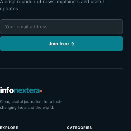
A crisp roundup of news, explainers and useful
updates.
Email address
Join free →
info
nextera
•
Clear, useful journalism for a fast-
changing India and the world.
EXPLORE
CATEGORIES